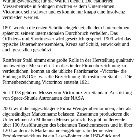
Wartungswerkzeug für die Waffen dienen. Die etablierten
Messerbetriebe in Solingen machten es dem Unternehmen
Victorinox sehr schwer und es konnte nur knapp eine Insolvenz
vermieden werden.
1891 werden die ersten Schritte eingeleitet, die dem Unternehmen
später zu seinem internationalen Durchbruch verhelfen. Das
Offiziers- und Sportmesser wird gesetzlich gesperrt. 1909 wird das
typische Unternehmensemblem, Kreuz auf Schild, entwickelt und
auch gesetzlich geschützt.
Rostfreier Stahl nimmt eine große Rolle in der Herstellung qualitativ
hochwertiger Messer ein. Um dies in der Firmenbezeichnung zu
verdeutlichen, kommt an die übliche Fabrikmarke »Victoria« die
Endung »INOX«, was die Bezeichnung für rostfreien Stahl ist. Die
Firmenbezeichnung Victorinox entsteht 1921.
Seit 1978 gehören Messer von Victorinox zur Standard Ausrüstung
von Space-Shuttle Astronauten der NASA.
2005 wird die angeschlagene Firma Wenger übernommen, aber als
eigenständiger Markenname belassen. Zusammen produzieren die
Unternehmen 25 Millionen Messer jährlich. Es gibt mittlerweile
über 100 Ausführungen des bekannten Taschenmessers und in über
120 Ländern als Markenname eingetragen. In der neusten
Produktentwicklung ist ein Laser-Pointer, ein USB-Stick und